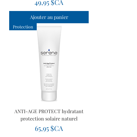
Prix
49,95 $CA
Ajouter au panier
Protection
ANTI-AGE PROTECT hydratant
protection solaire naturel
Prix
65,95 $CA