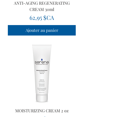
ANTI-AGING REGENERATING
CREAM 30ml
Prix
62,95 $CA
Ajouter au panier
MOISTURIZING CREAM 2 oz