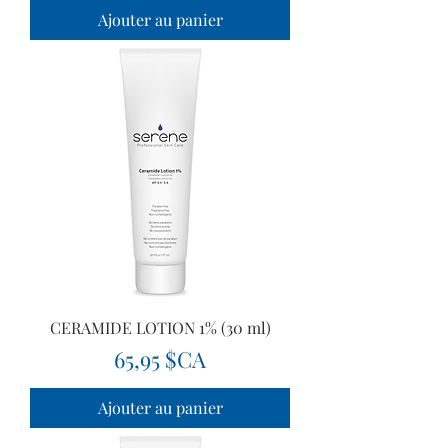
Ajouter au panier
CERAMIDE LOTION 1% (30 ml)
Prix
65,95 $CA
Ajouter au panier