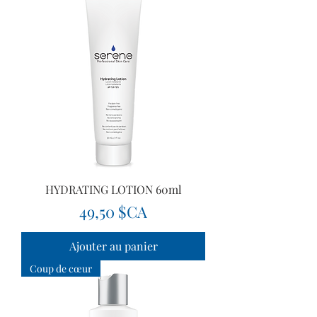
HYDRATING LOTION 60ml
Prix
49,50 $CA
Ajouter au panier
Coup de cœur