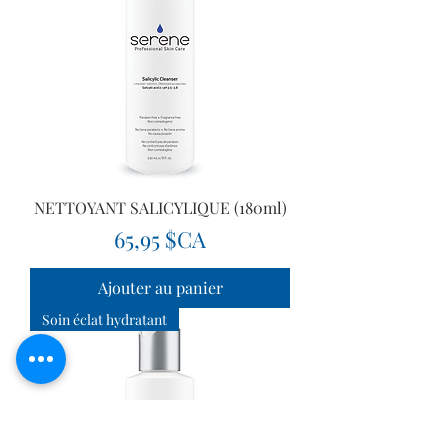
NETTOYANT SALICYLIQUE (180ml)
Prix
65,95 $CA
Ajouter au panier
Soin éclat hydratant