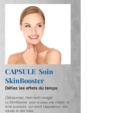
CAPSULE Soin
SkinBooster
Défiez les effets du temps
Découvrez, mon soin visage
Le SkinBooster pour la peau une vitalité et
éclat jeunesse qui réduit l'apparence des
ridules et des rides.