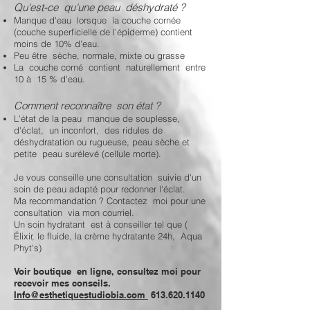
Qu'est-ce qu'une peau déshydraté ?
Manque d'eau lorsque la couche cornée
(couche superficielle de l'épiderme) contient
moins de 10% d'eau.
Peu être sèche, normale, mixte ou grasse
La couche corné contient naturellement entre
10 à 15 % d'eau.
Comment reconnaître son état ?
L'état de la peau manque de souplesse,
d'éclat, un inconfort, des ridules de
déshydratation ou rugueuse, peau sèche et
petite peau surélevé (cellule morte).
Je vous conseille une consultation suivie d'un
soin de peau adapté pour redonner l'éclat.
Ma recommandation ? Contactez moi pour une
consultation via mon courriel.
Un soin hydratant est à conseiller
tel que (
Élixir, le fluide, la crème hydratante 24h, Aqua
Phyt's)
Voir boutique en ligne, consultez moi pour
recevoir mes conseils.
Info@esthetiquestudiobia.com
613.620.1140