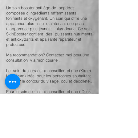
Un soin booster anti-âge de peptides
composée d'ingrédients raffermissants,
tonifiants et oxygénant. Un soin qui offre une
apparence plus lisse maintenant une peau
d'apparence plus jeunes, plus douce. Ce soin
SkinBooster contient des puissants nutriments
et antioxydants et apaisante réparateur et
protecteur.
Ma recommandation? Contactez moi pour une
consultation via mon courriel.
Le soin du jours est à conseiller
tel que (Xtrem
Lift Sérum) idéal pour les personnes souhaitant
redéfinir le contour du visage, cou et décolleté..
Pour le soin soir est à conseiller tel que ( Dusk
Le rétinol + HA
) pour stimuler le renouvellement
cellulaire. Le sérum Dusk contient de la
Rétinoate encapsulé de propriété antioxydante
et apaisante. Dusk contient l'une des sources
les plus riche en vitamine A antioxydante
reconnue pour ses propriétés anti-rides
régénératrices, il combat l'apparence des rides
et des ridules. Voir la Boutique en ligne, la