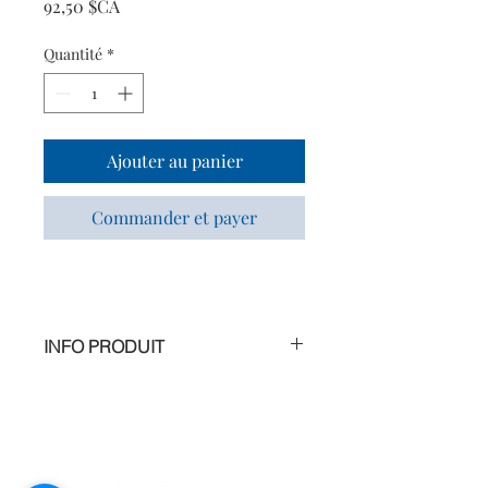
Prix
92,50 $CA
Quantité
*
Ajouter au panier
Commander et payer
INFO PRODUIT
Crème éclat revitalisante, oxygénante
& préventive anti-âge
Type de peaux : Toutes peaux ternes,
dévitalisées, stressées
Attente : Revitaliser, oxygéner,