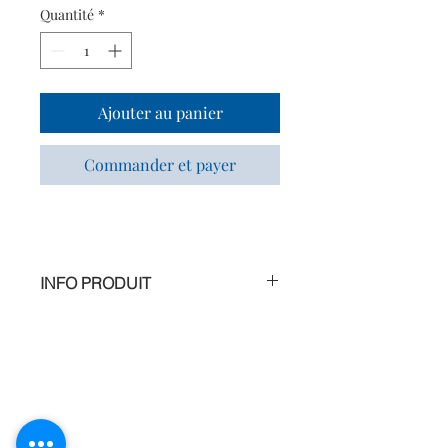
Quantité
*
Ajouter au panier
Commander et payer
INFO PRODUIT
Tous types de peaux
Attente : Couvrir, camoufler
Aux huiles essentielles de Tea Tree, de
Thym et de Palmarosa, ce correcteur
vert Bio unifie le teint en couvrant et
en camouflant les imperfections et les
rougeurs.