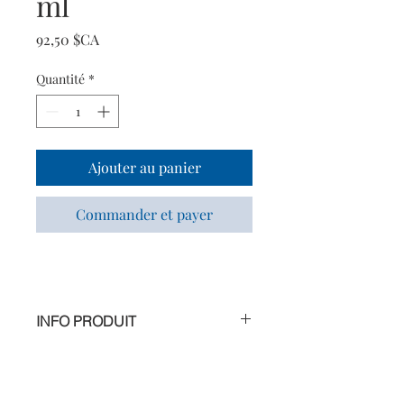
ml
Prix
92,50 $CA
Quantité
*
Ajouter au panier
Commander et payer
INFO PRODUIT
Ce lait corps raffermissant Bio
contient de la Papaye et de l’Algue
Coralline pour une action tonifiante