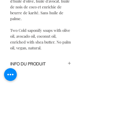
d'huile d'olive, huile d'avocat. huile
de nois de coco et enrichie de
beurre de karité. Sans huile de
palme.
Two Cold saponify soaps with olive
oil, avocado oil, coconut oil,
enriched with shea butter. No palm
oil, vegan, natural.
INFO DU PRODUIT
Des savons végan, naturels La gamme
savon Avoine et Miel, et le savon Brise
cèdre bleu. Un produit local et
artisanal, des savons saponifiers a
froids et 4 huiles naturelles; huile
d'olive, huile de coco, huile d'avocat,
beurre de karité. Ces savons unique
d'une douceur et hydratant.
© 2021 by
www.exptsolution.com
Marc